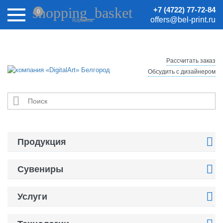
Внимание! Цены на сайте могут быть неактуальными.
shopping_basket
+7 (4722) 77-72-84
0
Актуальные цены уточняйте у менеджеров.
offers@bel-print.ru
Корзина
Рассчитать заказ
Обсудить с дизайнером


Продукция

Сувениры

Услуги