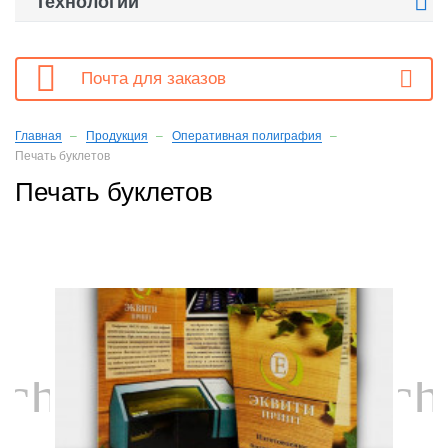

Технологии

Почта для заказов
Главная
Продукция
Оперативная полиграфия
Печать буклетов
Печать буклетов
chevron_left
ch