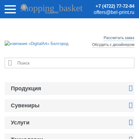
Внимание! Цены на сайте могут быть неактуальными.
shopping_basket
+7 (4722) 77-72-84
0
Актуальные цены уточняйте у менеджеров.
offers@bel-print.ru
Корзина
Рассчитать заказ
Обсудить с дизайнером


Продукция

Сувениры

Услуги