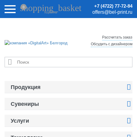
Внимание! Цены на сайте могут быть неактуальными.
shopping_basket
+7 (4722) 77-72-84
0
Актуальные цены уточняйте у менеджеров.
offers@bel-print.ru
Корзина
Рассчитать заказ
Обсудить с дизайнером


Продукция

Сувениры

Услуги