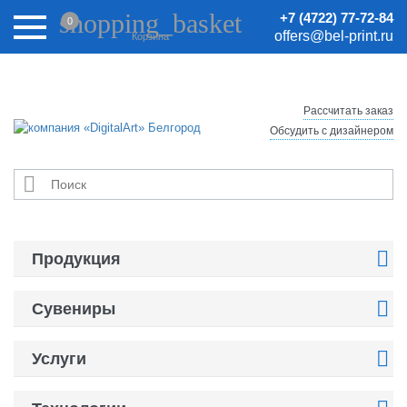
Внимание! Цены на сайте могут быть неактуальными.
shopping_basket
+7 (4722) 77-72-84
0
Актуальные цены уточняйте у менеджеров.
offers@bel-print.ru
Корзина
Рассчитать заказ
Обсудить с дизайнером


Продукция

Сувениры

Услуги